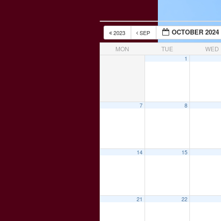
OCTOBER 2024
2023
SEP
MON
TUE
WED
1
7
8
14
15
21
22