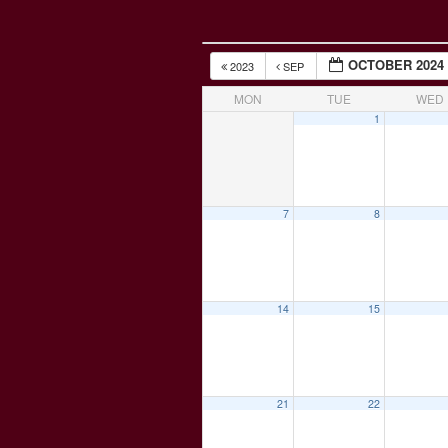
OCTOBER 2024
2023
SEP
MON
TUE
WED
1
7
8
14
15
21
22